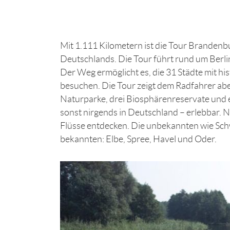
Mit 1.111 Kilometern ist die Tour Branden
Deutschlands. Die Tour führt rund um Berl
Der Weg ermöglicht es, die 31 Städte mit h
besuchen. Die Tour zeigt dem Radfahrer abe
Naturparke, drei Biosphärenreservate und 
sonst nirgends in Deutschland – erlebbar. 
Flüsse entdecken. Die unbekannten wie Sch
bekannten: Elbe, Spree, Havel und Oder.