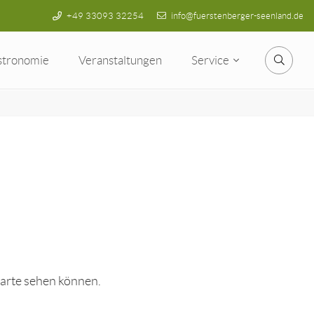
+49 33093 32254
info@fuerstenberger-seenland.de
stronomie
Veranstaltungen
Service
Suche
karte sehen können.