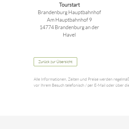
Tourstart
Brandenburg Hauptbahnhof
Am Hauptbahnhof 9
14774 Brandenburg an der
Havel
Zurück zur Übersicht
Alle Informationen, Zeiten und Preise werden regelmäß
vor Ihrem Besuch telefonisch / per E-Mail oder über di