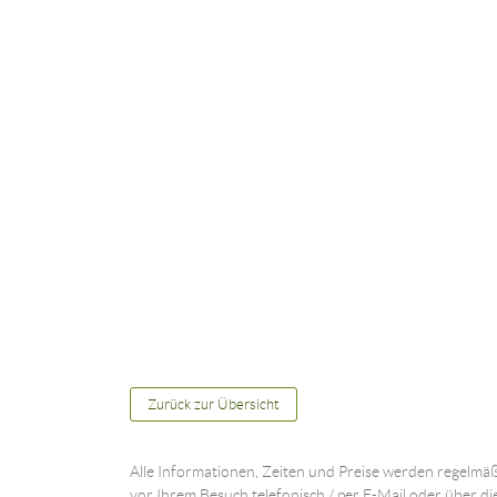
Zurück zur Übersicht
Alle Informationen, Zeiten und Preise werden regelmäß
vor Ihrem Besuch telefonisch / per E-Mail oder über di