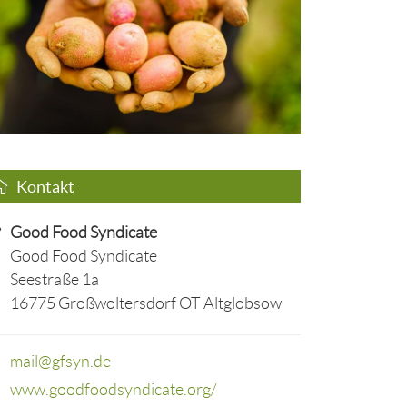
Kontakt
Good Food Syndicate
Good Food Syndicate
Seestraße 1a
16775 Großwoltersdorf OT Altglobsow
mail@gfsyn.de
www.goodfoodsyndicate.org/