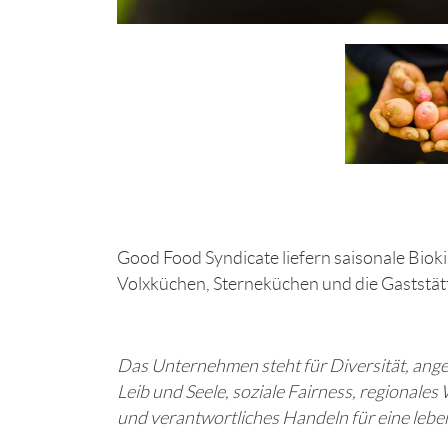
Good Food Syndicate liefern saisonale Bioki
Volxküchen, Sterneküchen und die Gaststät
Das Unternehmen steht für Diversität, ang
Leib und Seele, soziale Fairness, regionale
und verantwortliches Handeln für eine leb