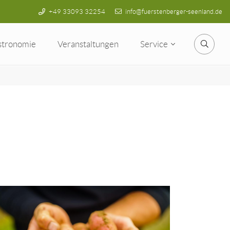
+49 33093 32254
info@fuerstenberger-seenland.de
stronomie
Veranstaltungen
Service
Suche