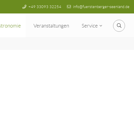
+49 33093 32254
info@fuerstenberger-seenland.de
stronomie
Veranstaltungen
Service
Suche