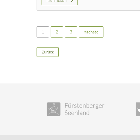
Mehr lesen
1
2
3
nächste
Zurück