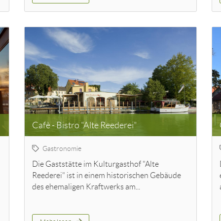
Cafè - Bistro "Alte Reederei"
Gastronomie
Die Gaststätte im Kulturgasthof "Alte
Reederei" ist in einem historischen Gebäude
des ehemaligen Kraftwerks am...