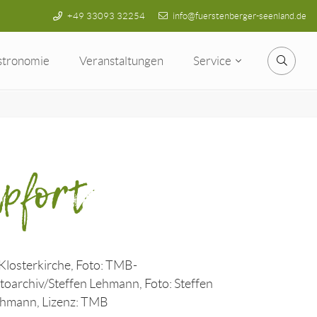
+49 33093 32254
info@fuerstenberger-seenland.de
stronomie
Veranstaltungen
Service
Suche
lpfort