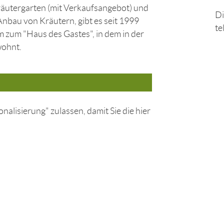
äutergarten (mit Verkaufsangebot) und
Di
nbau von Kräutern, gibt es seit 1999
te
zum "Haus des Gastes", in dem in der
wohnt.
nalisierung" zulassen, damit Sie die hier