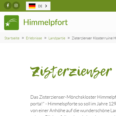
Facebook
Instagram
DE
Startseite
Erlebnisse
Landpartie
Zisterzienser Klosterruine 
Zisterzienser
Das Zisterzienser-Mönchskloster Himmelpf
porta!" - Himmelspforte so soll im Jahre 12
von einer Anhöhe auf die wunderschöne Lan