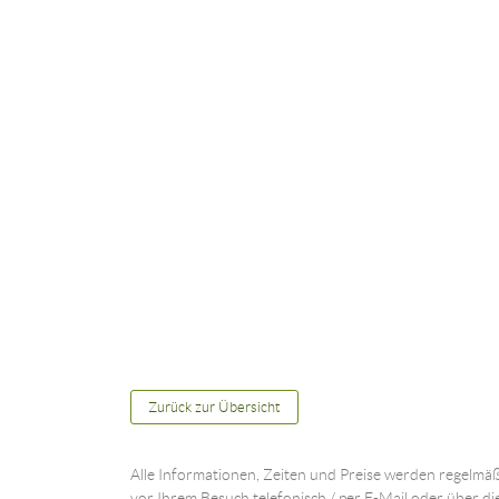
Zurück zur Übersicht
Alle Informationen, Zeiten und Preise werden regelmäß
vor Ihrem Besuch telefonisch / per E-Mail oder über di