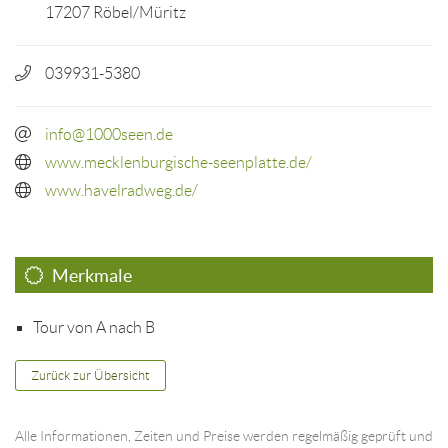
17207 Röbel/Müritz
039931-5380
info@1000seen.de
www.mecklenburgische-seenplatte.de/
www.havelradweg.de/
Merkmale
Tour von A nach B
Zurück zur Übersicht
Alle Informationen, Zeiten und Preise werden regelmäßig geprüft und