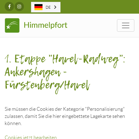
Facebook
Instagram
DE
Togg
1. Etappe "Havel-Radweg":
Ankershagen -
Fürstenberg/Havel
Sie müssen die Cookies der Kategorie "Personalisierung"
zulassen, damit Sie die hier eingebettete Lagekarte sehen
können.
Cookies jetzt bearbeiten