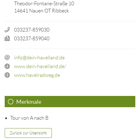
Theodor-Fontane-Straße 10
14641 Nauen OT Ribbeck
033237-859030
033237-859040
info@dein-havelland.de
www.dein-havelland.de/
www.havelradweg.de
Merkmale
Tour von A nach B
Zurück zur Übersicht