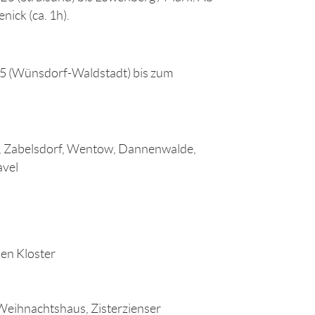
nick (ca. 1h).
E5 (Wünsdorf-Waldstadt) bis zum
, Zabelsdorf, Wentow, Dannenwalde,
avel
nen Kloster
Weihnachtshaus, Zisterzienser