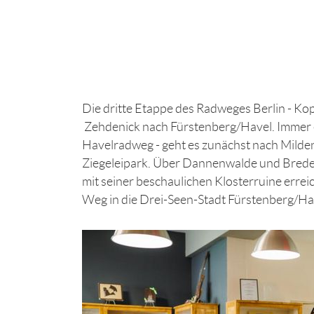
Die dritte Etappe des Radweges Berlin - Ko
Zehdenick nach Fürstenberg/Havel. Immer en
Havelradweg - geht es zunächst nach Milde
Ziegeleipark. Über Dannenwalde und Breder
mit seiner beschaulichen Klosterruine erreich
Weg in die Drei-Seen-Stadt Fürstenberg/Ha