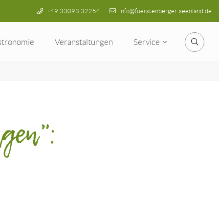
+49 33093 32254
info@fuerstenberger-seenland.de
stronomie
Veranstaltungen
Service
Suche
gen":