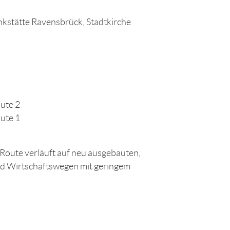
kstätte Ravensbrück, Stadtkirche
ute 2
ute 1
 Route verläuft auf neu ausgebauten,
und Wirtschaftswegen mit geringem