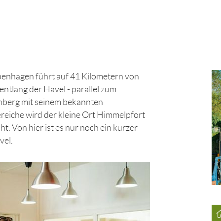
penhagen führt auf 41 Kilometern von
tlang der Havel - parallel zum
nberg mit seinem bekannten
eiche wird der kleine Ort Himmelpfort
t. Von hier ist es nur noch ein kurzer
vel.