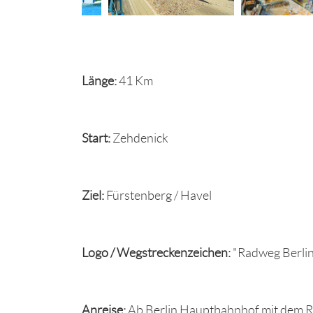
Länge:
41 Km
Start:
Zehdenick
Ziel:
Fürstenberg / Havel
Logo / Wegstreckenzeichen:
"Radweg Berli
Anreise:
Ab Berlin Hauptbahnhof mit dem RE