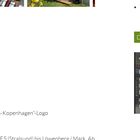
n-Kopenhagen"-Logo
5 (Stralsund) bis Löwenberg / Mark. Ab